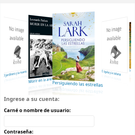
Inicio
Tres halcone
El águila y la sotana
ardinero y la muerte
Morir en la arena
Persiguiendo las estrellas
Inicio de sesión
Ingrese a su cuenta:
Carné o nombre de usuario:
Contraseña: